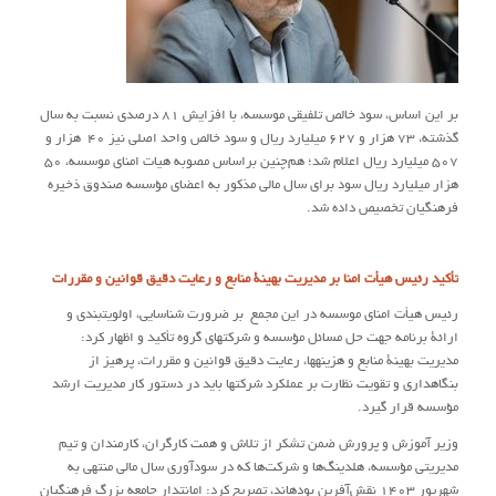
بر این اساس، سود خالص تلفیقی موسسه، با افزایش ۸۱ درصدی نسبت به سال
گذشته، ۷۳ هزار و ۶۲۷ میلیارد ریال و سود خالص واحد اصلی نیز ۴۰ هزار و
۵۰۷ میلیارد ریال اعلام شد‌؛ هم‌چنین براساس مصوبه هیات امنای موسسه، ۵۰
هزار میلیارد ریال سود برای سال مالی مذکور به اعضای مؤسسه صندوق ذخیره
فرهنگیان تخصیص داده شد.
تأکید رئیس هیأت امنا بر مدیریت بهینۀ منابع و رعایت دقیق قوانین و مقررات
رئیس هیأت امنای موسسه در این مجمع بر ضرورت شناسایی، اولویت‏بندی و
ارائۀ برنامه جهت حل مسائل مؤسسه و شرکت‏های گروه تأکید و اظهار کرد:
مدیریت بهینۀ منابع و هزینه‏ها، رعایت دقیق قوانین و مقررات، پرهیز از
بنگاه‏داری و تقویت نظارت بر عملکرد شرکت‏ها باید در دستور کار مدیریت ارشد
مؤسسه قرار گیرد.
وزیر آموزش و پرورش ضمن تشکر از تلاش و همت کارگران، کارمندان و تیم
مدیریتی مؤسسه، هلدینگ‌ها و شرکت‌ها که در سودآوری سال مالی منتهی به
شهریور ۱۴۰۳ نقش‌آفرین بوده‏اند، تصریح کرد: امانت‏دار جامعه بزرگ فرهنگیان